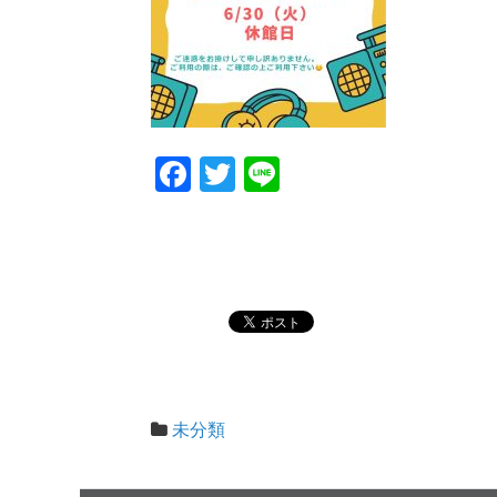
F
T
Li
a
wi
n
c
tt
e
e
er
b
o
o
k
未分類