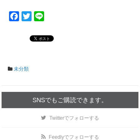
F
T
Li
a
wi
n
c
tt
e
e
er
b
o
未分類
o
k
SNSでもご購読できます。
Twitter
でフォローする
Feedly
でフォローする