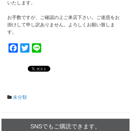
いたします。
お手数ですが、ご確認の上ご来店下さい。ご迷惑をお
掛けして申し訳ありません。よろしくお願い致しま
す。
F
T
Li
a
wi
n
c
tt
e
e
er
b
o
未分類
o
k
SNSでもご購読できます。