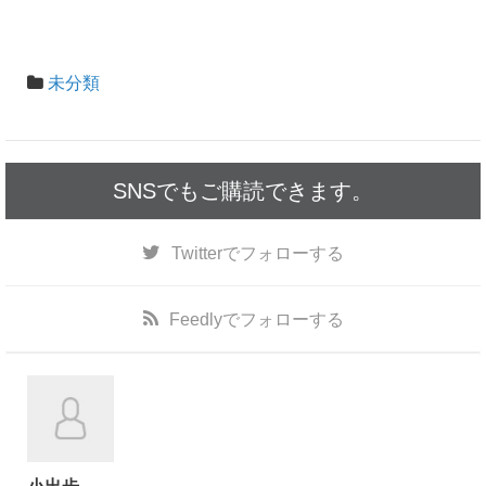
e
er
b
o
未分類
o
k
SNSでもご購読できます。
Twitter
でフォローする
Feedly
でフォローする