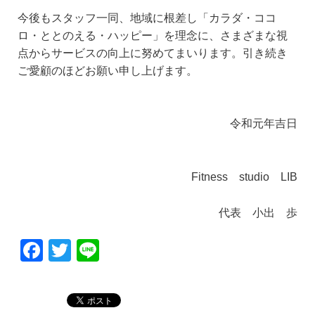
今後もスタッフ一同、地域に根差し「カラダ・ココ
ロ・ととのえる・ハッピー」を理念に、さまざまな視
点からサービスの向上に努めてまいります。引き続き
ご愛顧のほどお願い申し上げます。
令和元年吉日
Fitness studio LIB
代表 小出 歩
F
T
Li
a
wi
n
c
tt
e