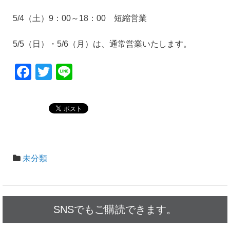
5/4（土）9：00～18：00 短縮営業
5/5（日）・5/6（月）は、通常営業いたします。
F
T
Li
a
wi
n
c
tt
e
e
er
b
o
未分類
o
k
SNSでもご購読できます。