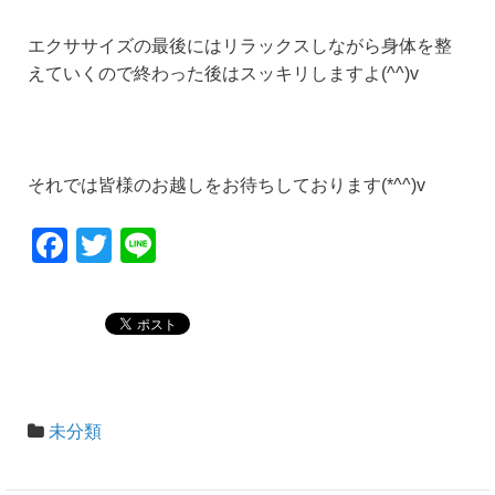
エクササイズの最後にはリラックスしながら身体を整
えていくので終わった後はスッキリしますよ(^^)v
それでは皆様のお越しをお待ちしております(*^^)v
F
T
Li
a
wi
n
c
tt
e
e
er
b
o
未分類
o
k