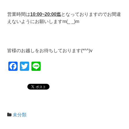
営業時間は
10:00~20:00迄
となっておりますのでお間違
えないようにお願いしますm(_ _)m
皆様のお越しをお待ちしております(*^^)v
F
T
Li
a
wi
n
c
tt
e
e
er
b
o
未分類
o