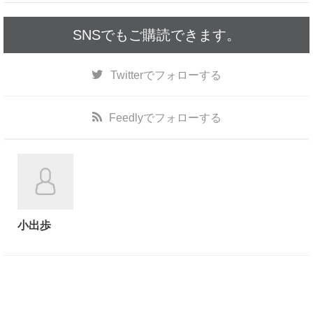
k
SNSでもご購読できます。
Twitter
でフォローする
Feedly
でフォローする
小出歩