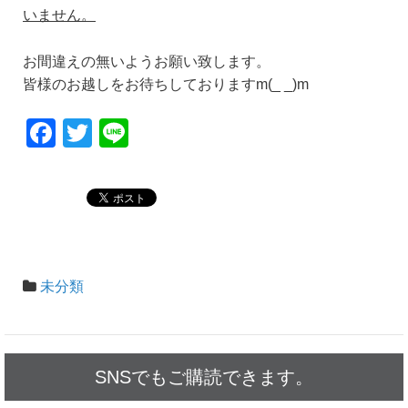
いません。
お間違えの無いようお願い致します。
皆様のお越しをお待ちしておりますm(_ _)m
F
T
Li
a
wi
n
c
tt
e
e
er
b
o
未分類
o
k
SNSでもご購読できます。