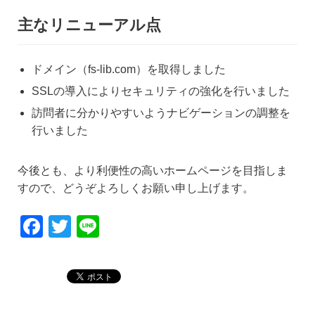
主なリニューアル点
ドメイン（fs-lib.com）を取得しました
SSLの導入によりセキュリティの強化を行いました
訪問者に分かりやすいようナビゲーションの調整を
行いました
今後とも、より利便性の高いホームページを目指しま
すので、どうぞよろしくお願い申し上げます。
F
T
Li
a
wi
n
c
tt
e
e
er