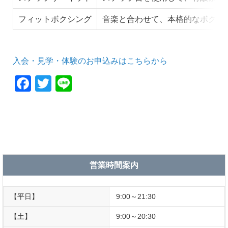
フィットボクシング
音楽と合わせて、本格的なボクシ
入会・見学・体験のお申込みはこちらから
F
T
Li
a
wi
n
c
tt
e
e
er
b
o
営業時間案内
o
k
【平日】
9:00～21:30
【土】
9:00～20:30