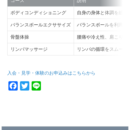
コース
説明
ボディコンディショニング
自身の身体と体調を総合
バランスボールエクササイズ
バランスボールを利用し
骨盤体操
腰痛や冷え性、肩こりな
リンパマッサージ
リンパの循環をスムーズ
入会・見学・体験のお申込みはこちらから
F
T
Li
a
wi
n
c
tt
e
e
er
b