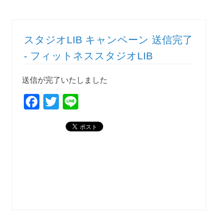
スタジオLIB キャンペーン 送信完了
- フィットネススタジオLIB
送信が完了いたしました
F
T
Li
a
wi
n
c
tt
e
e
er
b
o
o
k